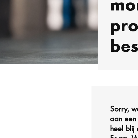
mo
pro
bes
Sorry, we
aan een 
heel bli
Foam. W