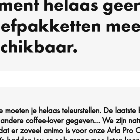
ment helaas gee
efpakketten mee
chikbaar.
 moeten je helaas teleurstellen. De laatste 
andere coffee-lover gegeven… We zijn natuu
j dat er zoveel animo is voor onze Arla Pro 
e hadden jou er ook graag mee laten kenn